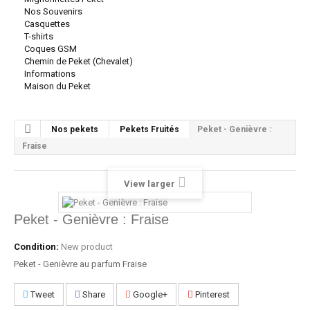
Nos Souvenirs
Casquettes
T-shirts
Coques GSM
Chemin de Peket (Chevalet)
Informations
Maison du Peket
Nos pekets
Pekets Fruités
Peket - Genièvre :
Fraise
View larger
Peket - Genièvre : Fraise
Condition:
New product
Peket - Genièvre au parfum Fraise
Tweet
Share
Google+
Pinterest