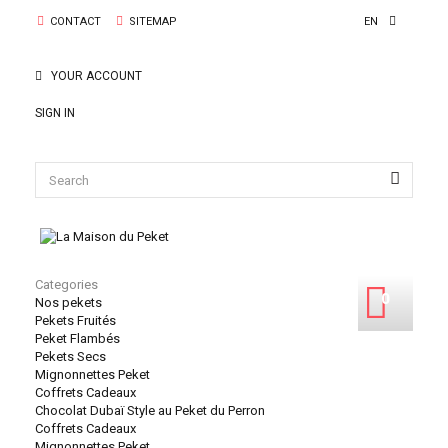
CONTACT
SITEMAP
EN
YOUR ACCOUNT
SIGN IN
Categories
0
Nos pekets
Pekets Fruités
Peket Flambés
0
Pekets Secs
Mignonnettes Peket
Coffrets Cadeaux
Chocolat Dubaï Style au Peket du Perron
Coffrets Cadeaux
Mignonnettes Peket