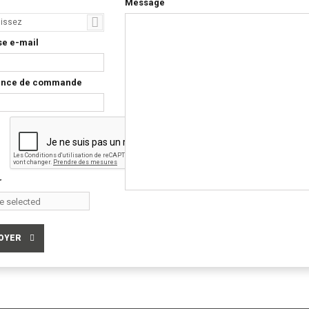
Message
sissez
e e-mail
ence de commande
r
le selected
se File
OYER