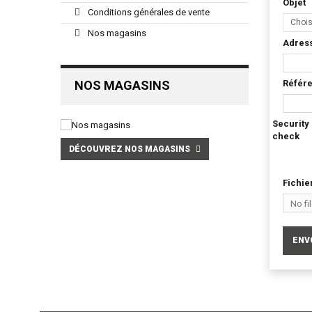
Objet
Conditions générales de vente
Choi
Nos magasins
Adress
NOS MAGASINS
Référ
Security
check
DÉCOUVREZ NOS MAGASINS
Fichie
No fi
Choo
ENV